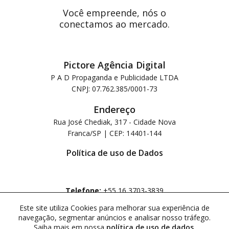
Você empreende, nós o
conectamos ao mercado.
Pictore Agência Digital
P A D Propaganda e Publicidade LTDA
CNPJ: 07.762.385/0001-73
Endereço
Rua José Chediak, 317 - Cidade Nova
Franca/SP | CEP: 14401-144
Política de uso de Dados
Telefone:
+55 16 3703-3839
Whatsapp:
+55 16 99988-2408
Este site utiliza Cookies para melhorar sua experiência de
navegação, segmentar anúncios e analisar nosso tráfego.
Acompanhe-nos:
Saiba mais em nossa
política de uso de dados
.