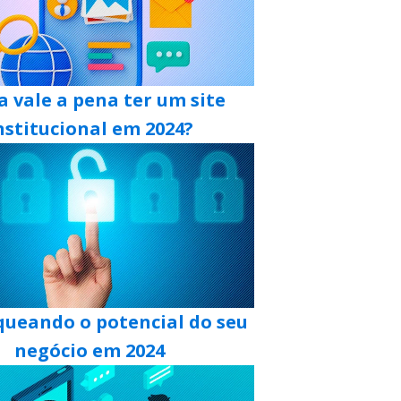
a vale a pena ter um site
nstitucional em 2024?
queando o potencial do seu
negócio em 2024