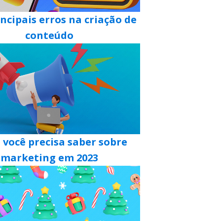
incipais erros na criação de
conteúdo
 você precisa saber sobre
marketing em 2023