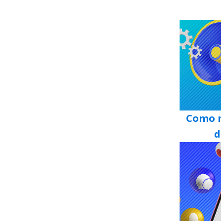
Como m
d