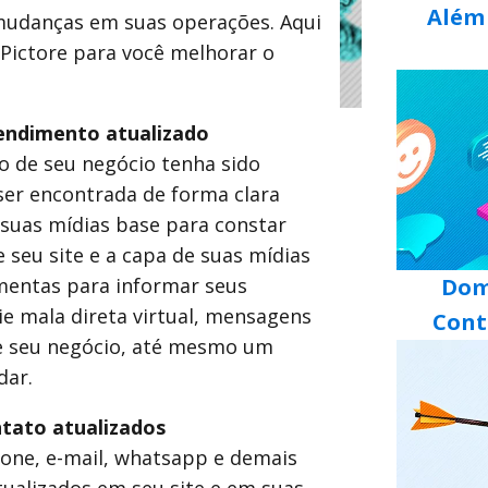
Além 
 mudanças em suas operações. Aqui
ictore para você melhorar o
endimento atualizado
o de seu negócio tenha sido
ser encontrada de forma clara
s suas mídias base para constar
 seu site e a capa de suas mídias
ramentas para informar seus
Dom
ie mala direta virtual, mensagens
Cont
 seu negócio, até mesmo um
dar.
tato atualizados
fone, e-mail, whatsapp e demais