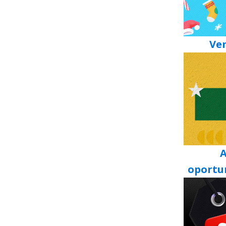
Ve
A
oportu