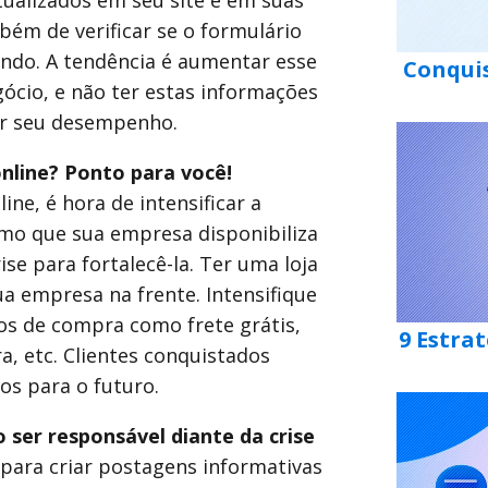
ualizados em seu site e em suas
bém de verificar se o formulário
ando. A tendência é aumentar esse
Conquis
ócio, e não ter estas informações
car seu desempenho.
nline? Ponto para você!
ine, é hora de intensificar a
mo que sua empresa disponibiliza
ise para fortalecê-la. Ter uma loja
a empresa na frente. Intensifique
os de compra como frete grátis,
9 Estra
, etc. Clientes conquistados
os para o futuro.
 ser responsável diante da crise
 para criar postagens informativas